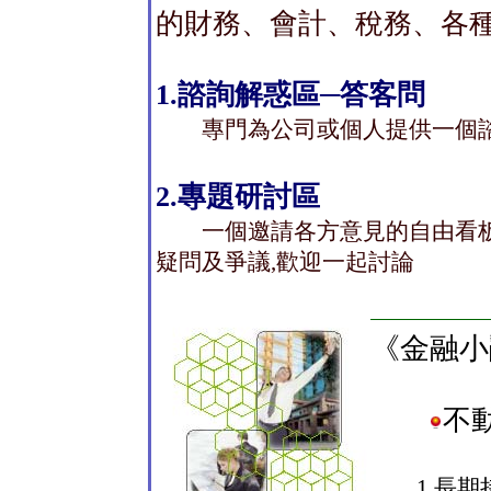
的財務、會計、稅務、各
1.諮詢解惑區─答客問
專門為公司或個人提供一個諮
2.專題研討區
一個邀請各方意見的自由看板
疑問及爭議,歡迎一起討論
《金融小
不
1.長期持