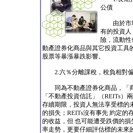
公債
由於市場
有的投資人
險，流動性
動產證券化商品與其它投資工具
股票等暴漲暴跌影響。
2.六％分離課稅，稅負相對
同為不動產證券化商品，「商用
「不動產投資信託」（REITs）
存續期限，投資人無法享受標的
的損失；REITs沒有事先 約定
的收益，但 也可能遭受跌價的
率走勢，更要仔細評估標的未來